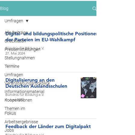
Blog
Umfragen
Alle Beiträge
Digital- und bildungspolitische Positionen
der Parteien im EU-Wahlkampf
Checklisten
Bündnis für Bildung e.V.
Pressemitteilungen
27. Mai 2024
Stellungnahmen
Termine
Umfragen
Digitalisierung an den
Veranstaltungsrückblick
Deutschen Auslandsschulen
Informationsmaterial
Bündnis für Bildung e.V.
9. Juni 2022
Kooperationen
Themen im
Fokus
Arbeitsergebnisse
Feedback der Länder zum Digitalpakt
Jobs
Bündnis für Bildung e.V.