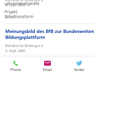
Lehrerdienstgeräte
4. Sept. 2020
Projekt
Schultransform
Meinungsbild des BfB zur Bundesweiten
Bildungsplattform
Bündnis für Bildung e.V.
4. Sept. 2020
Phone
Email
Twitter
Ergebnisse: Umfrage Lernen zuhause
Bündnis für Bildung e.V.
26. Juni 2020
Umfrage zur aktuellen Lage in
Deutschland
Bündnis für Bildung e.V.