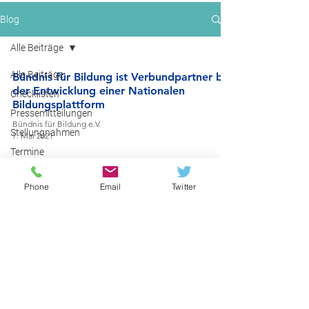
Blog
Alle Beiträge
Alle Beiträge
Bündnis für Bildung ist Verbundpartner bei
der Entwicklung einer Nationalen
Checklisten
Bildungsplattform
Pressemitteilungen
Bündnis für Bildung e.V.
Stellungnahmen
7. Mai 2021
Termine
Umfragen
Phone
Email
Twitter
Veranstaltungsrückblick
Glossar der Technischen Bildungsstandards
Informationsmaterial
Bündnis für Bildung e.V.
25. Okt. 2019
Kooperationen
Themen im
Fokus
Arbeitsergebnisse
Jobs
© 2023 Bündnis für Bildung e.V.