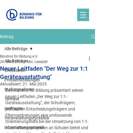
Beitrag
Alle Beiträge
Bündnis für Bildung e.V.
Alle Beiträge
26. März 2025
1 Min. Lesezeit
Neuer Leitfaden "Der Weg zur 1:1
Checklisten
Geräteausstattung"
Pressemitteilungen
Aktualisiert:
21. Mai 2025
Stellungnahmen
Das Bündnis für Bildung präsentiert seinen 
neuen Leitfaden „Der Weg zur 1:1-
Termine
Geräteausstattung“, der Schulträgern, 
Umfragen
politischen Entscheidungsträgern und 
Elternvertretungen eine umfassende 
Veranstaltungsrückblick
Orientierungshilfe bei der Umsetzung von 1:1-
Informationsmaterial
Ausstattungsprojekten an Schulen bietet und 