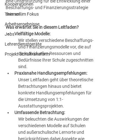
eine Unterstützung für die Entwicklung einer 
Kooperationen
Beschaffungs- und Finanzierungsstrategie 
Themen im Fokus
sein soll.
Arbeitsergebnisse
Was erwartet Sie in diesem Leitfaden?
Vielfältige Modelle:
Jobs
Wir stellen verschiedene Beschaffungs- 
Lehrerdienstgeräte
und Finanzierungsmodelle vor, die auf 
die individuellen Ressourcen und 
Projekt Schultransform
Bedürfnisse Ihrer Schule zugeschnitten 
sind.
Praxisnahe Handlungsempfehlungen:
Unser Leitfaden geht über theoretische 
Betrachtungen hinaus und bietet 
konkrete Handlungsempfehlungen für 
die Umsetzung von 1:1-
Ausstattungsprojekten.
Umfassende Betrachtung:
Wir beleuchten die Auswirkungen der 
verschiedenen Modelle auf Schulen 
und außerschulische Lernorte und 
berücksichtigen dabei Aspekte wie 