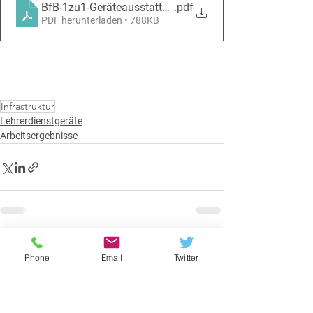
BfB-1zu1-Geräteausstattung-2025-X2-digital
.pdf
PDF herunterladen • 788KB
Infrastruktur
Lehrerdienstgeräte
Arbeitsergebnisse
Alle ansehen
Aktuelle Beiträge
Phone
Email
Twitter