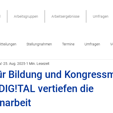
d
Arbeitsgruppen
Arbeitsergebnisse
Umfragen
tteilungen
Stellungnahmen
Termine
Umfragen
V
V.
25. Aug. 2025
1 Min. Lesezeit
onen
Themen im Fokus
Arbeitsergebnisse
Jobs
Le
ür Bildung und Kongress
IG!TAL vertiefen die
arbeit