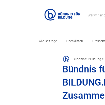
Wer wir sin
Alle Beiträge
Checklisten
Pressemi
Bündnis für Bildung e.
Informationsmaterial
Kooperati
Bündnis f
Projekt Schultransform
BILDUNG.D
Zusammen