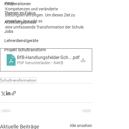
neue
Kooperationen
Kompetenzen und veränderte 
Themen im Fokus
Bildungserfahrungen. Um dieses Ziel zu 
erreichen, braucht es
Arbeitsergebnisse
eine umfassende Transformation der Schule.
Jobs
Lehrerdienstgeräte
Projekt Schultransform
BfB-Handlungsfelder-Schultransformation_A4_01
.pdf
PDF herunterladen • 84KB
Schultransformation
Alle ansehen
Aktuelle Beiträge