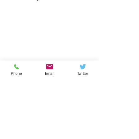
Phone
Email
Twitter
Neuerscheinung:
Leitfaden „IT-
Bedrohungen meistern“
Basisempfehlungen für
Kommentare
Schulträger und Entscheider
zur Absicherung digitaler