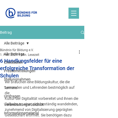
Beitrag
Alle Beiträge
Bündnis für Bildung e.V.
Alle Beiträge
1. Feb. 2024
1 Min. Lesezeit
6 Handlungsfelder für eine
Checklisten
erfolgreiche Transformation der
Pressemitteilungen
Schulen
Stellungnahmen
Wir brauchen eine Bildungskultur, die die 
Lernenden und Lehrenden bestmöglich auf 
Termine
die
Umfragen
Kultur der Digitalität vorbereitet und ihnen die 
Teilhabe an einer sich beständig wandelnden,
Veranstaltungsrückblick
zunehmend von Digitalisierung geprägten 
Informationsmaterial
Gesellschaft eröffnet. Sie benötigen dazu 