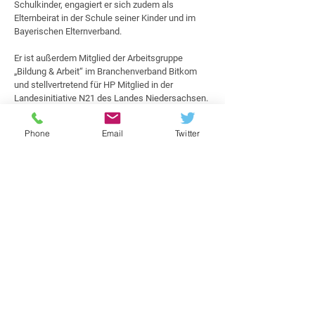
Schulkinder, engagiert er sich zudem als
Elternbeirat in der Schule seiner Kinder und im
Bayerischen Elternverband.
Er ist außerdem Mitglied der Arbeitsgruppe
„Bildung & Arbeit“ im Branchenverband Bitkom
und stellvertretend für HP Mitglied in der
Landesinitiative N21 des Landes Niedersachsen.
Seit 2016 ist Martin Rist im erweiterten Vorstand
Phone
Email
Twitter
des Bündnis für Bildung e.V. und außerdem in der
Arbeitsgruppe Infrastruktur zu den Themen
Finanzierung, Endgeräte und nachhaltige
Ausstattungskonzepte aktiv.
< Zurück zur Übersicht
Vorheriger Eintrag
Nächster Eintrag