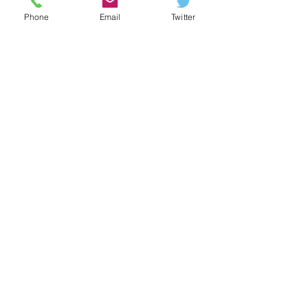
Phone
Email
Twitter
Geschäftsführerin
Education 360° Consulting GmbH
Read More