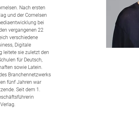
ornelsen. Nach ersten 
lag und der Cornelsen 
mediaentwicklung bei 
 den vergangenen 22 
eich verschiedene 
ness, Digitale 
eitete sie zuletzt den 
chulen für Deutsch, 
aften sowie Latein. 
des Branchennetzwerks 
ten fünf Jahren war 
tzende. Seit dem 1. 
schäftsführerin 
Verlag.