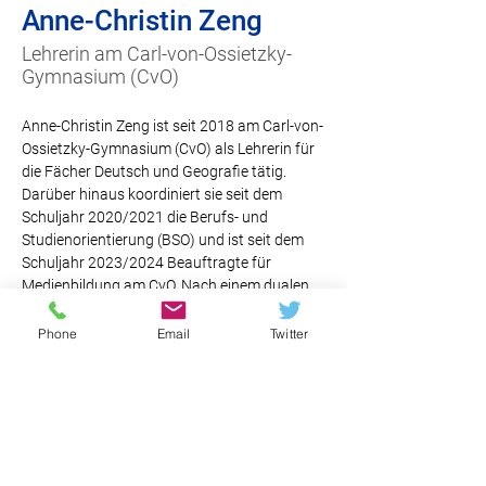
Anne-Christin Zeng
Lehrerin am Carl-von-Ossietzky-
Gymnasium (CvO)
Anne-Christin Zeng ist seit 2018 am Carl-von-
Ossietzky-Gymnasium (CvO) als Lehrerin für 
die Fächer Deutsch und Geografie tätig. 
Darüber hinaus koordiniert sie seit dem 
Schuljahr 2020/2021 die Berufs- und 
Studienorientierung (BSO) und ist seit dem 
Schuljahr 2023/2024 Beauftragte für 
Medienbildung am CvO. Nach einem dualen 
Studium zum B.A. International Business hat 
sie an der Humboldt-Universität ein 
Phone
Email
Twitter
Lehramtsstudium absolviert und im dortigen 
Sprachenzentrum gearbeitet.