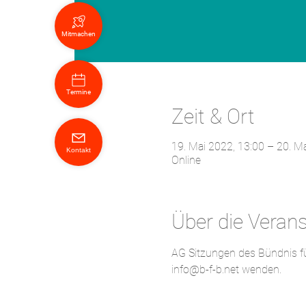
Mitmachen
Termine
Zeit & Ort
19. Mai 2022, 13:00 – 20. M
Kontakt
Online
Über die Veran
AG Sitzungen des Bündnis für
info@b-f-b.net wenden.