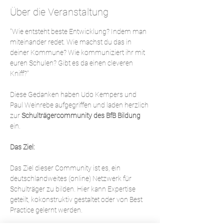
Über die Veranstaltung
"Wie entsteht beste Entwicklung? Indem man 
miteinander redet. Wie machst du das in 
deiner Kommune? Wie kommuniziert ihr mit 
euren Schulen? Gibt es da einen cleveren 
Kniff?"
Diese Gedanken haben Udo Kempers und 
Paul Weinrebe aufgegriffen und laden herzlich 
zur 
Schulträgercommunity des BfB Bildung
ein.
Das Ziel:
Das Ziel dieser Community ist es, ein 
deutschlandweites (online) Netzwerk für 
Schulträger zu bilden. Hier kann Expertise 
geteilt, kokonstruktiv gestaltet oder von Best 
Practice gelernt werden.