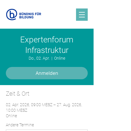
Expertenforum
Infrastruktur
Do., 02. Apr.
  |  
Online
Anmelden
Zeit & Ort
02. Apr. 2026, 09:00 MESZ – 27. Aug. 2026,
10:00 MESZ
Online
Andere Termine