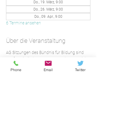
Do., 19. März, 9:00
Do., 26. März, 9:00
Do., 09. Apr., 9:00
6 Termine ansehen
Über die Veranstaltung
AG Sitzungen des Bündnis für Bildung sind 
nur für Mitglieder. Interessenten können sich 
für eine einmalige Teilnahme an 
info@b-f-
Phone
Email
Twitter
b.net
 wenden.
Anmelden
© 2023 Bündnis für Bildung e.V.
Oranienburger Str. 32
10117 Berlin
info@b-f-b.net