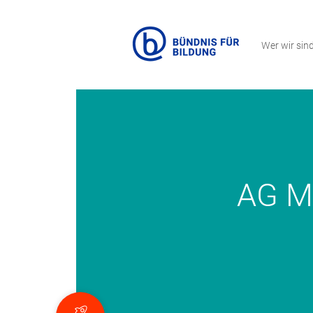
Wer wir sin
AG M