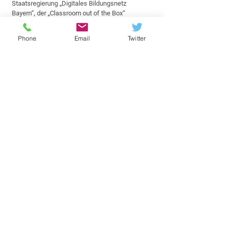
Staatsregierung „Digitales Bildungsnetz
Bayern“, der „Classroom out of the Box“
Initiative des Landes Sachsen-Anhalt, und er
war einer der Gründer des Bündnis für Bildung
Phone
Email
Twitter
e.V., wo er bis heute stellvertretender Vorstand
ist.
Seit 2016 ist Herr Bielmeier selbstständiger
Berater und hat sich spezialisiert auf Business
Development und Managed Sales mit den
Schwerpunkten Education und Mitarbeiter
Benefit Programme.
Bernd Bielmeier ist seit 2017 aktiv im Beirat
tätig. Er lebt im Süden von München, ist
verheiratet und hat zwei Kinder.
© 2023 Bündnis für Bildung e.V.
Oranienburger Str. 32
10117 Berlin
info@b-f-b.net
Datenschutzerklärung
Impressum