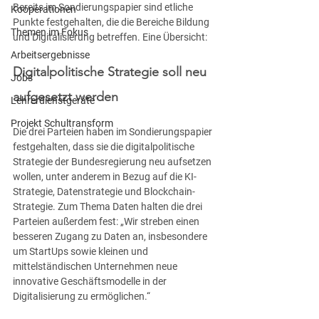
Bereits im Sondierungspapier sind etliche 
Kooperationen
Punkte festgehalten, die die Bereiche Bildung 
Themen im Fokus
und Digitalisierung betreffen. Eine Übersicht:
Arbeitsergebnisse
Digitalpolitische Strategie soll neu 
Jobs
aufgesetzt werden
Lehrerdienstgeräte
Projekt Schultransform
Die drei Parteien haben im Sondierungspapier 
festgehalten, dass sie die digitalpolitische 
Strategie der Bundesregierung neu aufsetzen 
wollen, unter anderem in Bezug auf die KI-
Strategie, Datenstrategie und Blockchain-
Strategie. Zum Thema Daten halten die drei 
Parteien außerdem fest: „Wir streben einen 
besseren Zugang zu Daten an, insbesondere 
um StartUps sowie kleinen und 
mittelständischen Unternehmen neue 
innovative Geschäftsmodelle in der 
Digitalisierung zu ermöglichen.“