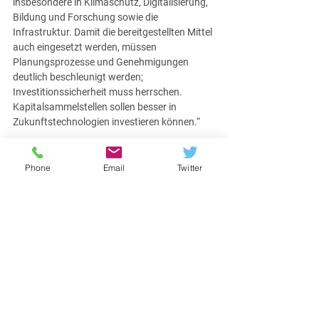
insbesondere in Klimaschutz, Digitalisierung, 
Bildung und Forschung sowie die 
Infrastruktur. Damit die bereitgestellten Mittel 
auch eingesetzt werden, müssen 
Planungsprozesse und Genehmigungen 
deutlich beschleunigt werden; 
Investitionssicherheit muss herrschen. 
Kapitalsammelstellen sollen besser in 
Zukunftstechnologien investieren können.“
Außerdem sollen laut Sondierungspapier 
„Superabschreibungen“ für Investitionen in 
Phone
Email
Twitter
Digitalisierung möglich gemacht werden. Mit 
so genannten Superabschreibungen können 
beim Ankauf neuer Anlagegüter mehr als 
100% der Anschaffungskosten 
abgeschrieben werden – beispielsweise gab 
es bereits 2019 Regelungen, mit denen nicht 
nur 100%, sondern 130% der eigentlichen 
Anschaffungskosten bei der Abschreibung 
angerechnet werden konnten.