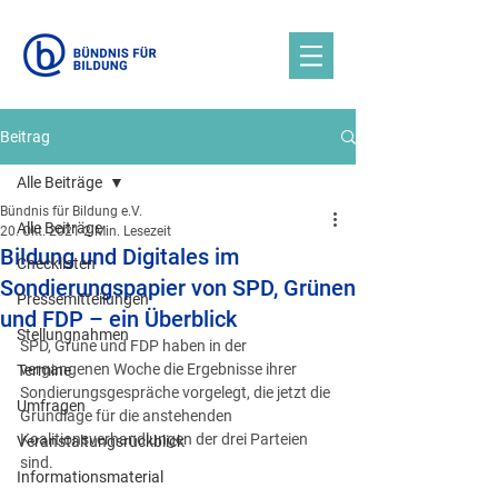
Beitrag
Alle Beiträge
Bündnis für Bildung e.V.
Alle Beiträge
20. Okt. 2021
2 Min. Lesezeit
Bildung und Digitales im
Checklisten
Sondierungspapier von SPD, Grünen
Pressemitteilungen
und FDP – ein Überblick
Stellungnahmen
SPD, Grüne und FDP haben in der 
vergangenen Woche die Ergebnisse ihrer 
Termine
Sondierungsgespräche vorgelegt, die jetzt die 
Umfragen
Grundlage für die anstehenden 
Koalitionsverhandlungen der drei Parteien 
Veranstaltungsrückblick
sind.
Informationsmaterial