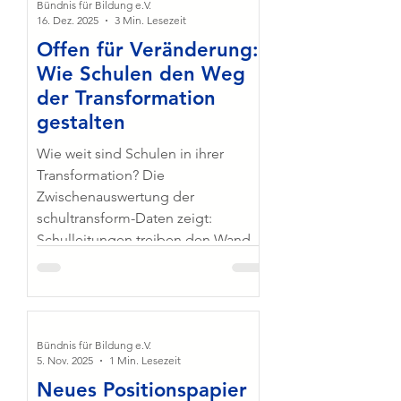
Zusammenarbeit mit Schulträgern,
Bündnis für Bildung e.V.
16. Dez. 2025
3 Min. Lesezeit
Kommunen und IT-Experten
Offen für Veränderung:
entstanden, bietet dieses
Dokument eine fundierte
Wie Schulen den Weg
Orientierungshilfe für die
der Transformation
Herausforderungen der digitalen
gestalten
Transf
Wie weit sind Schulen in ihrer
Transformation? Die
Zwischenauswertung der
schultransform-Daten zeigt:
Schulleitungen treiben den Wandel
aktiv voran, und Werte wie
Partizipation und Demokratie sind
zentral. Gleichzeitig bestehen noch
große Entwicklungspotenziale –
etwa bei datengestützter
Bündnis für Bildung e.V.
5. Nov. 2025
1 Min. Lesezeit
Schulentwicklung, flexiblen Lehr-
Neues Positionspapier
und Lernformen, der zeitgemäßen