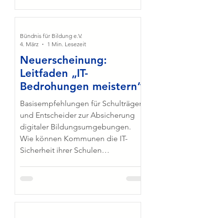
zuständige Fachkreis des Vereins
hat dabei einen Blick auf die
Ausgangslage und die
gewachsenen Herausforderungen
Bündnis für Bildung e.V.
4. März
1 Min. Lesezeit
für handlungsorientiertes Lernen
Neuerscheinung:
geworfen. Darüber hinaus skizziert
Leitfaden „IT-
die Veröffentlichung konkrete
Rahmenbedingungen, die erfüllt
Bedrohungen meistern“
sein müssen, um die Chancen
Basisempfehlungen für Schulträger
dieser Lernform für mehr Bild
und Entscheider zur Absicherung
digitaler Bildungsumgebungen.
Wie können Kommunen die IT-
Sicherheit ihrer Schulen
professionell, wirtschaftlich und vor
allem praxisnah absichern? Der
neue Leitfaden des Bündnis für
Bildung (BfB) liefert hierauf konkrete
Antworten. In enger